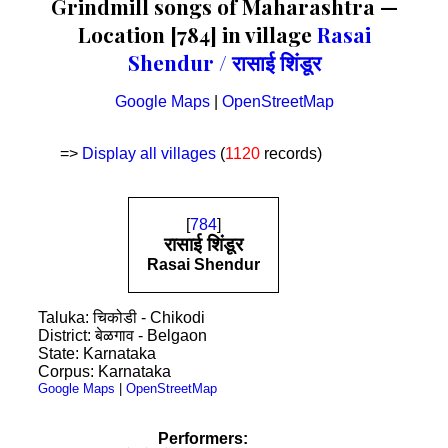
Grindmill songs of Maharashtra —
Location [784] in village
Rasai
Shendur / रासाई शिंडूर
Google Maps
|
OpenStreetMap
=>
Display all villages
(
1120
records)
[
784
]
रासाई शिंडूर
Rasai Shendur
Taluka: चिकोडी - Chikodi
District: बेळगाव - Belgaon
State: Karnataka
Corpus: Karnataka
Google Maps
|
OpenStreetMap
Performers: