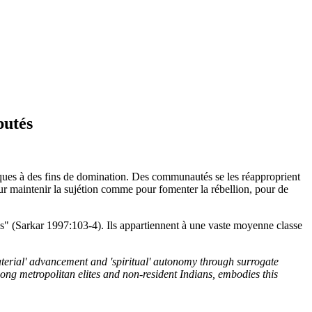
putés
égiques à des fins de domination. Des communautés se les réapproprient
ur maintenir la sujétion comme pour fomenter la rébellion, pour de
rès" (Sarkar 1997:103-4). Ils appartiennent à une vaste moyenne classe
aterial' advancement and 'spiritual' autonomy through surrogate
mong metropolitan elites and non-resident Indians, embodies this