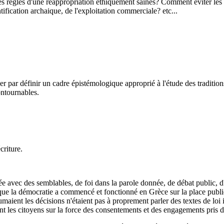
les règles d'une réappropriation éthiquement saines? Comment éviter les
ntification archaique, de l'exploitation commerciale? etc...
 par définir un cadre épistémologique approprié à l'étude des traditions 
ontournables.
criture.
ée avec des semblables, de foi dans la parole donnée, de débat public, d
e la démocratie a commencé et fonctionné en Grèce sur la place publique 
résumaient les décisions n'étaient pas à proprement parler des textes de loi 
t les citoyens sur la force des consentements et des engagements pris d