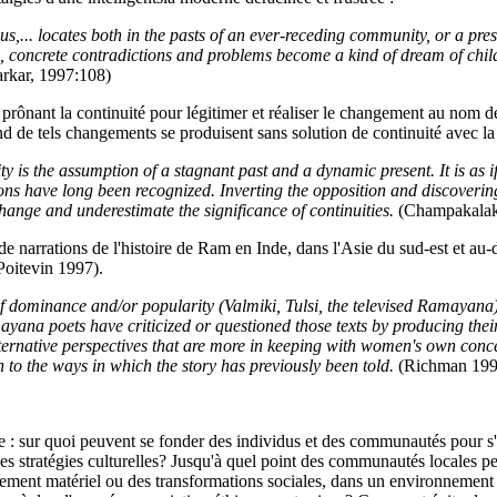
ous,... locates both in the pasts of an ever-receding community, or a pr
ld, concrete contradictions and problems become a kind of dream of ch
arkar, 1997:108)
 prônant la continuité pour légitimer et réaliser le changement au nom d
d de tels changements se produisent sans solution de continuité avec la t
y is the assumption of a stagnant past and a dynamic present. It is as i
s have long been recognized. Inverting the opposition and discovering 
change and underestimate the significance of continuities.
(Champakalak
s de narrations de l'histoire de Ram en Inde, dans l'Asie du sud-est et 
Poitevin 1997).
es of dominance and/or popularity (Valmiki, Tulsi, the televised Ramayan
a poets have criticized or questioned those texts by producing thei
ernative perspectives that are more in keeping with women's own conc
n to the ways in which the story has previously been told.
(Richman 199
 : sur quoi peuvent se fonder des individus et des communautés pour s'
les stratégies culturelles? Jusqu'à quel point des communautés locales pe
pement matériel ou des transformations sociales, dans un environnement 