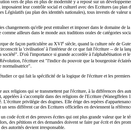
lution vers de plus en plus de modernité y a reposé sur un développement
, imposaient leur contrôle social et culturel avec des Ecritures (au plan d
xtes Législatifs (au plan des identités nationales), tous investis de val
t des changements qu'elle peut entraîner et imposer dans le domaine de la
 comme ailleurs dans le monde aux traditions orales de catégories social
e
rque de façon particulière au XVI
siècle, quand la culture née de Guten
irconscrit la 'civilisation' à l'intérieur de ce que fait l'écriture -- de la 
a société". D'où l'importance si grande accordée à l'alphabétisation et le 
 Révolution, l'écriture est "l'indice du pouvoir que la bourgeoisie éclair
e normalisatrice".
er ce qui fait la spécificité de la logique de l'écriture et les premiers 
 aux religions qui se transmettent par l'écriture, à la différences des aut
 appelées à s'accomplir dans des religions de l'Ecriture (Wanegffelen 19
né. L'écriture privilégie des dogmes. Elle érige des repères d'appartena
vêt un sens différent car des Ecritures officielles en deviennent la référe
 un code écrit et des preuves écrites qui ont plus grande valeur que le tém
is lors, des pétitions et des demandes doivent se faire par écrit et des pr
des autorités devient irresponsable.