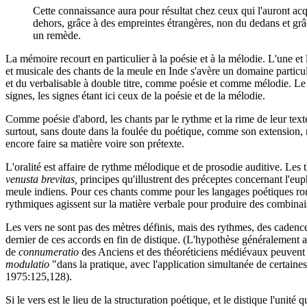
Cette connaissance aura pour résultat chez ceux qui l'auront acqu
dehors, grâce à des empreintes étrangères, non du dedans et gr
un remède.
La mémoire recourt en particulier à la poésie et à la mélodie. L'une et
et musicale des chants de la meule en Inde s'avère un domaine particu
et du verbalisable à double titre, comme poésie et comme mélodie. Le
signes, les signes étant ici ceux de la poésie et de la mélodie.
Comme poésie d'abord, les chants par le rythme et la rime de leur texte
surtout, sans doute dans la foulée du poétique, comme son extension, 
encore faire sa matière voire son prétexte.
L'oralité est affaire de rythme mélodique et de prosodie auditive. Les 
venusta brevitas,
principes qu'illustrent des préceptes concernant l'eup
meule indiens. Pour ces chants comme pour les langages poétiques romans
rythmiques agissent sur la matière verbale pour produire des combinai
Les vers ne sont pas des mètres définis, mais des rythmes, des cadenc
dernier de ces accords en fin de distique. (L'hypothèse généralement
de
connumeratio
des Anciens et des théoréticiens médiévaux peuvent n
modulatio
"dans la pratique, avec l'application simultanée de certaine
1975:125,128).
Si le vers est le lieu de la structuration poétique, et le distique l'un