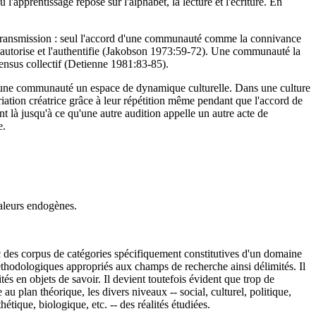
'apprentissage repose sur l'alphabet, la lecture et l'écriture. En
e de transmission : seul l'accord d'une communauté comme la connivance
e l'autorise et l'authentifie (Jakobson 1973:59-72). Une communauté la
sensus collectif (Detienne 1981:83-85).
ans une communauté un espace de dynamique culturelle. Dans une culture
riation créatrice grâce à leur répétition même pendant que l'accord de
là jusqu'à ce qu'une autre audition appelle un autre acte de
e.
aleurs endogènes.
c des corpus de catégories spécifiquement constitutives d'un domaine
éthodologiques appropriés aux champs de recherche ainsi délimités. Il
lités en objets de savoir. Il devient toutefois évident que trop de
u plan théorique, les divers niveaux -- social, culturel, politique,
tique, biologique, etc. -- des réalités étudiées.