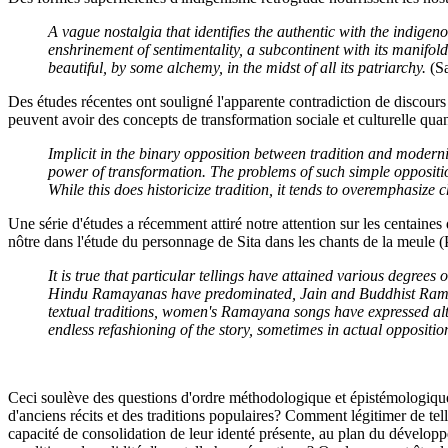
A vague nostalgia that identifies the authentic with the indigen
enshrinement of sentimentality, a subcontinent with its manifo
beautiful, by some alchemy, in the midst of all its patriarchy.
(S
Des études récentes ont souligné l'apparente contradiction de discours
peuvent avoir des concepts de transformation sociale et culturelle quan
Implicit in the binary opposition between tradition and modernit
power of transformation. The problems of such simple opposition
While this does historicize tradition, it tends to overemphasize 
Une série d'études a récemment attiré notre attention sur les centaine
nôtre dans l'étude du personnage de Sita dans les chants de la meule (
It is true that particular tellings have attained various degre
Hindu Ramayanas have predominated, Jain and Buddhist Ramayan
textual traditions, women's Ramayana songs have expressed alt
endless refashioning of the story, sometimes in actual oppositio
Ceci soulève des questions d'ordre méthodologique et épistémologique
d'anciens récits et des traditions populaires? Comment légitimer de tel
capacité de consolidation de leur identé présente, au plan du dévelop