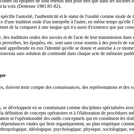
contes ou épopées ne sont retenus mot pour mot que dans les sociétés où l
eint la voix (Detienne 1981:81-82).
er spécifie l'autorité, l'authenticité et le statut de l'oralité comme mod
ce d'une tradition orale d'un interprète à l'autre, en même temps qu'ell
ermet de la comparer à une langue qui n'a aussi d'existence que par con
e, des traditions orales des savoirs et de l'acte de leur transmission d
s proverbes, les épopées, etc. sont sans cesse soumis à des procès de va
 appréhende en eux l'identité qu'elle se donne et autorise à ce moment 
à nouveau sans solution de continuité dans chaque acte de mémoire parlé
que
, doivent tenir compte des connaissances, des représentations et des v
s, se développent en se construisant comme disciplines spécialisées ave
la définition de concepts opératoires et à l'élaboration de procédures m
gation ni l'opérationalité des outils conceptuels qui en constituent les réa
es dépendances vitales qui lient organiquement, au plan empirique comme a
nthropologique, idéologique, psychologique, physique, sociologique, esthé