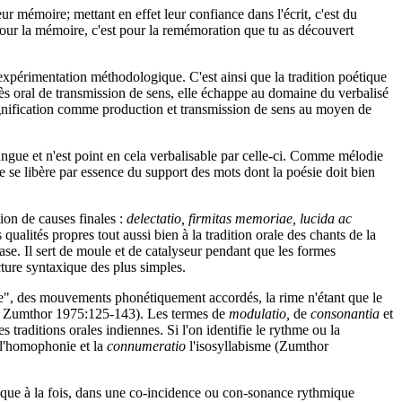
ur mémoire; mettant en effet leur confiance dans l'écrit, c'est du
our la mémoire, c'est pour la remémoration que tu as découvert
d'expérimentation méthodologique. C'est ainsi que la tradition poétique
ès oral de transmission de sens, elle échappe au domaine du verbalisé
ignification comme production et transmission de sens au moyen de
langue et n'est point en cela verbalisable par celle-ci. Comme mélodie
 se libère par essence du support des mots dont la poésie doit bien
ion de causes finales :
delectatio, firmitas memoriae, lucida ac
ualités propres tout aussi bien à la tradition orale des chants de la
ase. Il sert de moule et de catalyseur pendant que les formes
ture syntaxique des plus simples.
ure", des mouvements phonétiquement accordés, la rime n'étant que le
us, Zumthor 1975:125-143). Les termes de
modulatio,
de
consonantia
et
raditions orales indiennes. Si l'on identifie le rythme ou la
 l'homophonie et la
connumeratio
l'isosyllabisme (Zumthor
antique à la fois, dans une co-incidence ou con-sonance rythmique