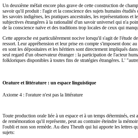
Un deuxième méfait encore plus grave de cette construction de champs de
savoir qu'il produit : l'agir et la conscience des sujets humains étudi
les savoirs indigènes, les pratiques ancestrales, les représentations e
subjectives étrangères à la rationalité d'un savoir universel qui n'a po
de la conscience naïve et des traditions trop locales de ceux qui manqu
Cette approche est particulièrement nocive lorsqu'il s'agit de l'étude de
ressort. Leur appréhension et leur prise en compte s'imposent donc au p
en sont les dépositaires et les héritiers sont directement impliqués dan
seul regard d'un observateur étranger : la participation de l'acteur hum
folkloriques disponibles à toutes fins de stratégies étrangères. L' "aut
Orature et littérature : un espace linguistique
Axiome 4 : l'orature n'est pas la littérature
Toute production orale liée à un espace et à un temps déterminés, est act
de remémoration qu'il représente, peut au contraire éteindre la mémoir
l'oubli et non son remède. Au dieu Theuth qui lui apporte les lettres
sujets: