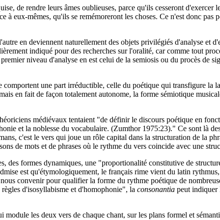
ise, de rendre leurs âmes oublieuses, parce qu'ils cesseront d'exercer le
âce à eux-mêmes, qu'ils se remémoreront les choses. Ce n'est donc pas p
 l'autre en deviennent naturellement des objets privilégiés d'analyse et 
lièrement indiqué pour des recherches sur l'oralité, car comme tout proc
 premier niveau d'analyse en est celui de la semiosis ou du procès de s
 comportent une part irréductible, celle du poétique qui transfigure la 
mais en fait de façon totalement autonome, la forme sémiotique musicale
théoriciens médiévaux tentaient "de définir le discours poétique en fonct
honie et la noblesse du vocabulaire. (Zumthor 1975:23)." Ce sont là des q
, c'est le vers qui joue un rôle capital dans la structuration de la phr
sons de mots et de phrases où le rythme du vers coincide avec une struc
es, des formes dynamiques, une "proportionalité constitutive de struct
 admise est qu'étymologiquement, le français rime vient du latin rythm
ous convenir pour qualifier la forme du rythme poétique de nombreuses t
s règles d'isosyllabisme et d'homophonie", la
consonantia
peut indiquer
ité qui module les deux vers de chaque chant, sur les plans formel et sém