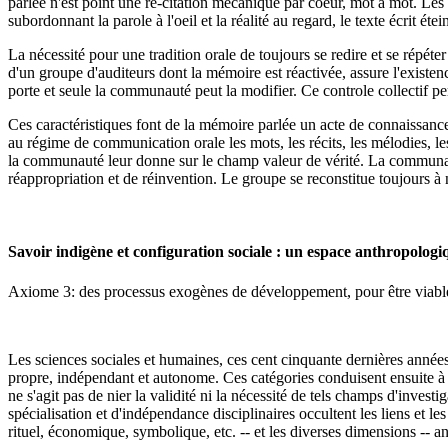
parlée n'est point une re-citation mécanique par coeur, mot à mot. Les 
subordonnant la parole à l'oeil et la réalité au regard, le texte écrit ét
La nécessité pour une tradition orale de toujours se redire et se répét
d'un groupe d'auditeurs dont la mémoire est réactivée, assure l'existen
porte et seule la communauté peut la modifier. Ce controle collectif p
Ces caractéristiques font de la mémoire parlée un acte de connaissanc
au régime de communication orale les mots, les récits, les mélodies, le
la communauté leur donne sur le champ valeur de vérité. La communauté
réappropriation et de réinvention. Le groupe se reconstitue toujours 
Savoir indigène et configuration sociale : un espace anthropologi
Axiome 3: des processus exogènes de développement, pour être viables
Les sciences sociales et humaines, ces cent cinquante dernières année
propre, indépendant et autonome. Ces catégories conduisent ensuite à 
ne s'agit pas de nier la validité ni la nécessité de tels champs d'investi
spécialisation et d'indépendance disciplinaires occultent les liens et l
rituel, économique, symbolique, etc. -- et les diverses dimensions -- a