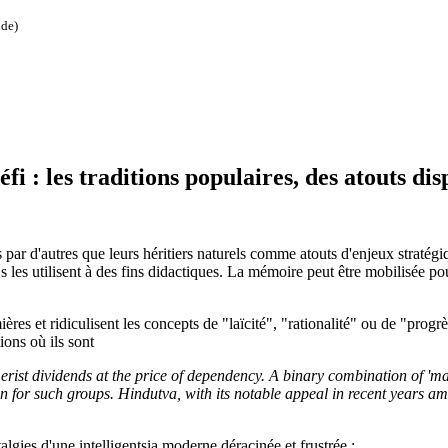
nde)
éfi : les traditions populaires, des atouts dis
es par d'autres que leurs héritiers naturels comme atouts d'enjeux strat
es utilisent à des fins didactiques. La mémoire peut être mobilisée po
res et ridiculisent les concepts de "laïcité", "rationalité" ou de "prog
ions où ils sont
erist dividends at the price of dependency. A binary combination of 'm
on for such groups. Hindutva, with its notable appeal in recent years a
algies d'une intelligentsia moderne déracinée et frustrée :