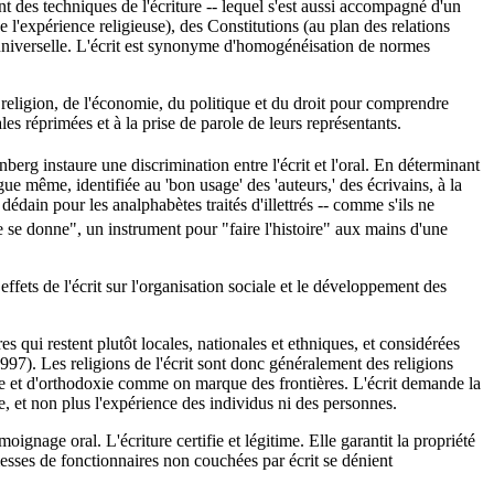
 des techniques de l'écriture -- lequel s'est aussi accompagné d'un
e l'expérience religieuse), des Constitutions (au plan des relations
eur universelle. L'écrit est synonyme d'homogénéisation de normes
 religion, de l'économie, du politique et du droit pour comprendre
es réprimées et à la prise de parole de leurs représentants.
berg instaure une discrimination entre l'écrit et l'oral. En déterminant
langue même, identifiée au 'bon usage' des 'auteurs,' des écrivains, à la
dédain pour les analphabètes traités d'illettrés -- comme s'ils ne
ée se donne", un instrument pour "faire l'histoire" aux mains d'une
effets de l'écrit sur l'organisation sociale et le développement des
res qui restent plutôt locales, nationales et ethniques, et considérées
97). Les religions de l'écrit sont donc généralement des religions
nce et d'orthodoxie comme on marque des frontières. L'écrit demande la
nce, et non plus l'expérience des individus ni des personnes.
oignage oral. L'écriture certifie et légitime. Elle garantit la propriété
omesses de fonctionnaires non couchées par écrit se dénient