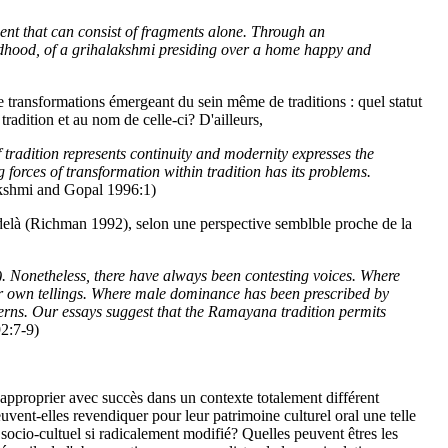
esent that can consist of fragments alone. Through an
ildhood, of a grihalakshmi presiding over a home happy and
e transformations émergeant du sein même de traditions : quel statut
radition et au nom de celle-ci? D'ailleurs,
f tradition represents continuity and modernity expresses the
forces of transformation within tradition has its problems.
shmi and Gopal 1996:1)
au-delà (Richman 1992), selon une perspective semblble proche de la
a). Nonetheless, there have always been contesting voices. Where
r own tellings. Where male dominance has been prescribed by
erns. Our essays suggest that the Ramayana tradition permits
2:7-9)
approprier avec succès dans un contexte totalement différent
uvent-elles revendiquer pour leur patrimoine culturel oral une telle
socio-cultuel si radicalement modifié? Quelles peuvent êtres les