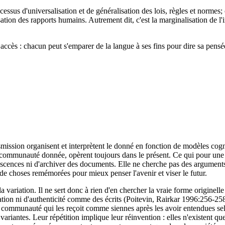
cessus d'universalisation et de généralisation des lois, règles et normes; c
tion des rapports humains. Autrement dit, c'est la marginalisation de l'in
ccès : chacun peut s'emparer de la langue à ses fins pour dire sa pensée,
smission organisent et interprètent le donné en fonction de modèles cogni
e communauté donnée, opèrent toujours dans le présent. Ce qui pour une 
cences ni d'archiver des documents. Elle ne cherche pas des arguments po
 de choses remémorées pour mieux penser l'avenir et viser le futur.
t la variation. Il ne sert donc à rien d'en chercher la vraie forme origin
ication ni d'authenticité comme des écrits (Poitevin, Rairkar 1996:256-258)
 communauté qui les reçoit comme siennes après les avoir entendues selon 
s variantes. Leur répétition implique leur réinvention : elles n'existen