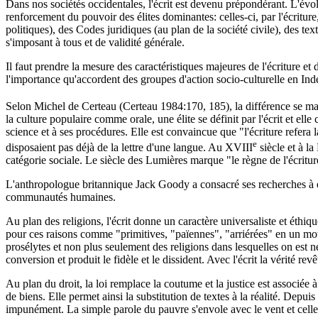
Dans nos sociétés occidentales, l'écrit est devenu prépondérant. L'évo
renforcement du pouvoir des élites dominantes: celles-ci, par l'écriture
politiques), des Codes juridiques (au plan de la société civile), des te
s'imposant à tous et de validité générale.
Il faut prendre la mesure des caractéristiques majeures de l'écriture e
l'importance qu'accordent des groupes d'action socio-culturelle en Inde
Selon Michel de Certeau (Certeau 1984:170, 185), la différence se ma
la culture populaire comme orale, une élite se définit par l'écrit et elle c
science et à ses procédures. Elle est convaincue que "l'écriture refera l
e
disposaient pas déjà de la lettre d'une langue. Au XVIII
siècle et à la
catégorie sociale. Le siècle des Lumières marque "le règne de l'écritur
L'anthropologue britannique Jack Goody a consacré ses recherches à étudi
communautés humaines.
Au plan des religions, l'écrit donne un caractère universaliste et éthique
pour ces raisons comme "primitives, "païennes", "arriérées" en un mot,
prosélytes et non plus seulement des religions dans lesquelles on est 
conversion et produit le fidèle et le dissident. Avec l'écrit la vérité re
Au plan du droit, la loi remplace la coutume et la justice est associée à
de biens. Elle permet ainsi la substitution de textes à la réalité. Depu
impunément. La simple parole du pauvre s'envole avec le vent et celle 