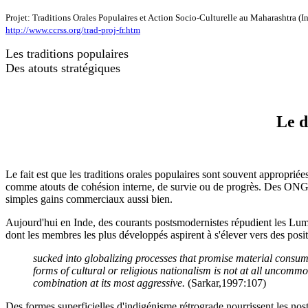
Projet: Traditions Orales Populaires et Action Socio-Culturelle au Maharashtra (I
http://www.ccrss.org/trad-proj-fr.htm
Les traditions populaires
Des atouts stratégiques
Le d
Le fait est que les traditions orales populaires sont souvent approprié
comme atouts de cohésion interne, de survie ou de progrès. Des ONGs l
simples gains commerciaux aussi bien.
Aujourd'hui en Inde, des courants postsmodernistes répudient les Lumiè
dont les membres les plus développés aspirent à s'élever vers des posit
sucked into globalizing processes that promise material consum
forms of cultural or religious nationalism is not at all uncomm
combination at its most aggressive.
(Sarkar,1997:107)
Des formes superficielles d'indigénisme rétrograde nourrissent les nost