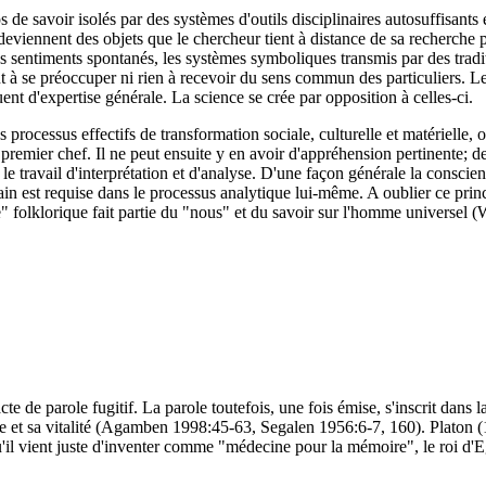
 savoir isolés par des systèmes d'outils disciplinaires autosuffisants e
és deviennent des objets que le chercheur tient à distance de sa recherch
t les sentiments spontanés, les systèmes symboliques transmis par des tr
int à se préoccuper ni rien à recevoir du sens commun des particuliers. Le
ent d'expertise générale. La science se crée par opposition à celles-ci.
s processus effectifs de transformation sociale, culturelle et matérielle, 
remier chef. Il ne peut ensuite y en avoir d'appréhension pertinente; de 
s le travail d'interprétation et d'analyse. D'une façon générale la consc
ain est requise dans le processus analytique lui-même. A oublier ce princ
re" folklorique fait partie du "nous" et du savoir sur l'homme universel 
e de parole fugitif. La parole toutefois, une fois émise, s'inscrit dans l
e et sa vitalité (Agamben 1998:45-63, Segalen 1956:6-7, 160). Platon (1
 qu'il vient juste d'inventer comme "médecine pour la mémoire", le roi 