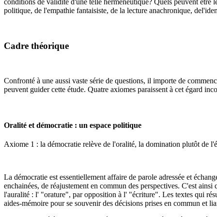
conditions de validité d'une telle herméneutique? Quels peuvent être 
politique, de l'empathie fantaisiste, de la lecture anachronique, del'ide
Cadre théorique
Confronté à une aussi vaste série de questions, il importe de commencer
peuvent guider cette étude. Quatre axiomes paraissent à cet égard inc
Oralité et démocratie : un espace politique
Axiome 1 : la démocratie relève de l'oralité, la domination plutôt de l'é
La démocratie est essentiellement affaire de parole adressée et échang
enchainées, de réajustement en commun des perspectives. C'est ainsi qu
l'auralité : l' "orature", par opposition à l' "écriture". Les textes qui 
aides-mémoire pour se souvenir des décisions prises en commun et lian