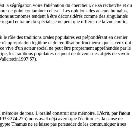
st la ségrégation voire l'aliénation du chercheur, de sa recherche et du
e pour ne point contaminer celle-ci. Les opinions des acteurs humains,
aditions autonomes tendent à être déconsidérés comme des singularités
 regard entrainé du spécialiste ne peut que différer de la vue courte,
où le rôle des traditions orales populaires est prépondérant en dernier
réappropriation légitime et de réutilisation fructueuse que si ceux qui
ience vive d'un acteur social ne peut être proprement appréhendée par le
ipe, les traditions populaires risquent de devenir des objets de savoir
(Wallerstein1997:57).
a mémoire de tous. L'oralité construit une mémoire. L'écrit, par l'atout
933:274-275) nous avait déjà averti que l'écriture est la cause de
d'Egypte Thamus ne se laisse pas persuader de les communiquer à ses